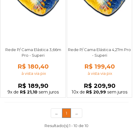
Rede P/ Cama Elástica 3,66m
Rede P/ Cama Elástica 4,27m Pro
Pro - Superi
- Superi
R$ 180,40
R$ 199,40
à vista via pix
à vista via pix
R$ 189,90
R$ 209,90
9x
de
R$ 21,10
sem juros
10x
de
R$ 20,99
sem juros
(current)
←
1
→
Resultado(s):
1
-
10
de
10