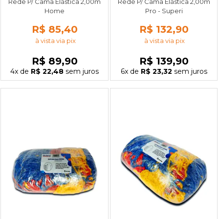
Rede P/ Cama Elástica 2,00m
Rede P/ Cama Elástica 2,00m
Home
Pro - Superi
R$ 85,40
R$ 132,90
à vista via pix
à vista via pix
R$ 89,90
R$ 139,90
4x
de
R$ 22,48
sem juros
6x
de
R$ 23,32
sem juros