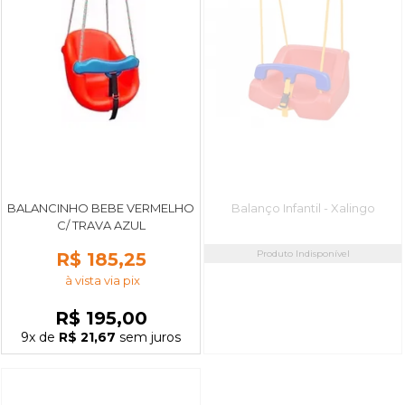
BALANCINHO BEBE VERMELHO
Balanço Infantil - Xalingo
C/ TRAVA AZUL
Produto Indisponível
R$ 185,25
à vista via pix
R$ 195,00
9x
de
R$ 21,67
sem juros