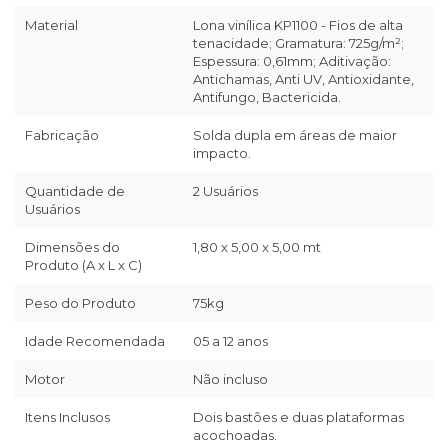
Material
Lona vinílica KP1100 - Fios de alta
tenacidade; Gramatura: 725g/m²;
Espessura: 0,61mm; Aditivação:
Antichamas, Anti UV, Antioxidante,
Antifungo, Bactericida.
Fabricação
Solda dupla em áreas de maior
impacto.
Quantidade de
2 Usuários
Usuários
Dimensões do
1,80 x 5,00 x 5,00 mt
Produto (A x L x C)
Peso do Produto
75kg
Idade Recomendada
05 a 12 anos
Motor
Não incluso
Itens Inclusos
Dois bastões e duas plataformas
acochoadas.