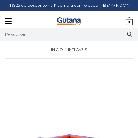
R$25 de desconto na 1ª compra com o cupom BEMVINDO*
Mudar
0
navegação
INÍCIO
INFLÁVEIS