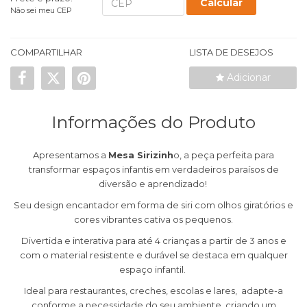
Calcular
Não sei meu CEP
COMPARTILHAR
LISTA DE DESEJOS
Adicionar
Informações do Produto
Apresentamos a
Mesa Sirizinh
o, a peça perfeita para
transformar espaços infantis em verdadeiros paraísos de
diversão e aprendizado!
Seu design encantador em forma de siri com olhos giratórios e
cores vibrantes cativa os pequenos.
Divertida e interativa para até 4 crianças a partir de 3 anos e
com o material resistente e durável se destaca em qualquer
espaço infantil.
Ideal para restaurantes, creches, escolas e lares, adapte-a
conforme a necessidade do seu ambiente, criando um