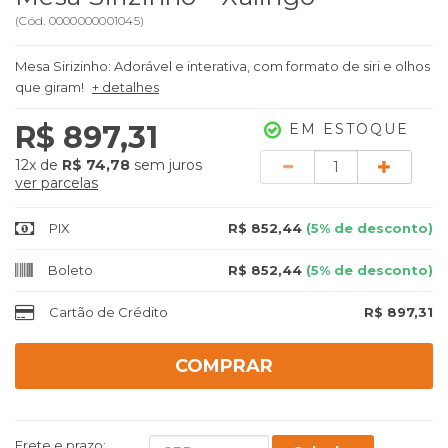
(
Cód.
0000000001045
)
Mesa Sirizinho: Adorável e interativa, com formato de siri e olhos
que giram!
+ detalhes
R$ 897,31
EM ESTOQUE
Quantidade
12x
de
R$ 74,78
sem juros
ver parcelas
PIX
R$ 852,44
(5% de desconto)
Boleto
R$ 852,44
(5% de desconto)
Cartão de Crédito
R$ 897,31
COMPRAR
Frete e prazo: