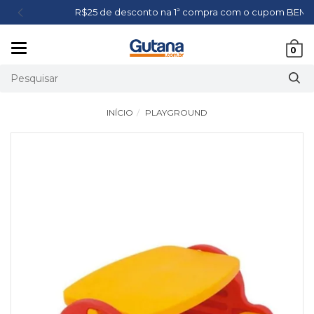
R$25 de desconto na 1ª compra com o cupom BEMVINDO*
Mudar
0
navegação
INÍCIO
PLAYGROUND