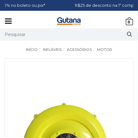
R$25 de desconto na 1ª compra com o cupom BEMVIND
Mudar
0
navegação
INÍCIO
INFLÁVEIS
ACESSÓRIOS
MOTOR