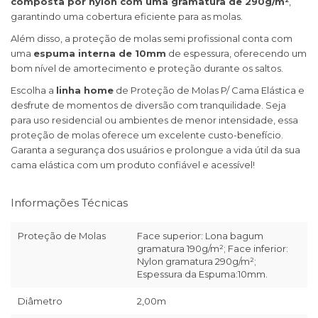
composta por nylon com uma gramatura de 290g/m²
,
garantindo uma cobertura eficiente para as molas.
Além disso, a proteção de molas semi profissional conta com
uma
espuma interna de 10mm
de espessura, oferecendo um
bom nível de amortecimento e proteção durante os saltos.
Escolha a
linha home
de Proteção de Molas P/ Cama Elástica e
desfrute de momentos de diversão com tranquilidade. Seja
para uso residencial ou ambientes de menor intensidade, essa
proteção de molas oferece um excelente custo-benefício.
Garanta a segurança dos usuários e prolongue a vida útil da sua
cama elástica com um produto confiável e acessível!
Informações Técnicas
Proteção de Molas
Face superior: Lona bagum
gramatura 190g/m²; Face inferior:
Nylon gramatura 290g/m²;
Espessura da Espuma:10mm.
Diâmetro
2,00m