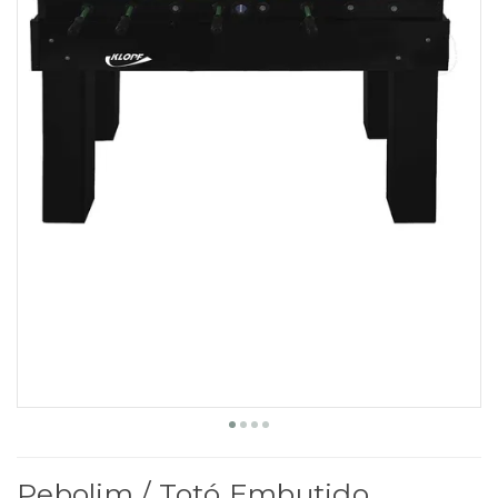
Pebolim / Totó Embutido