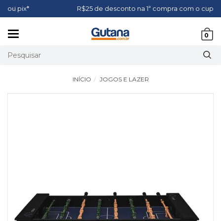
R$25 de desconto na 1ª compra com o cupom BEMVINDO*
Mudar
0
navegação
INÍCIO
JOGOS E LAZER