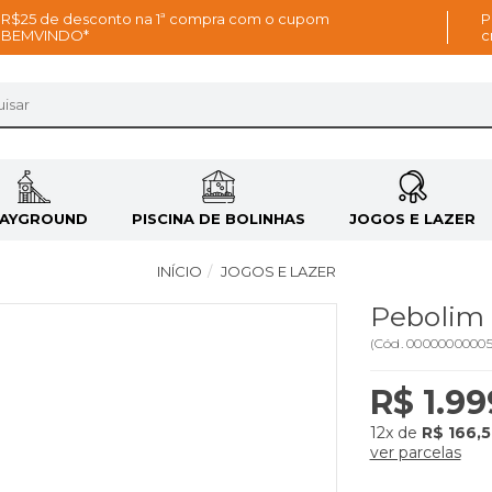
R$25 de desconto na 1ª compra com o cupom
P
BEMVINDO*
c
LAYGROUND
PISCINA DE BOLINHAS
JOGOS E LAZER
INÍCIO
JOGOS E LAZER
Pebolim 
(
Cód.
0000000000
R$ 1.99
12x
de
R$ 166,
ver parcelas