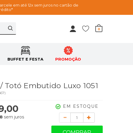
arcele em até 12x sem juros no cartão de
rédito*
0
BUFFET E FESTA
PROMOÇÃO
/ Totó Embutido Luxo 1051
567
)
9,00
EM ESTOQUE
Quantidade
58
sem juros
COMPRAR