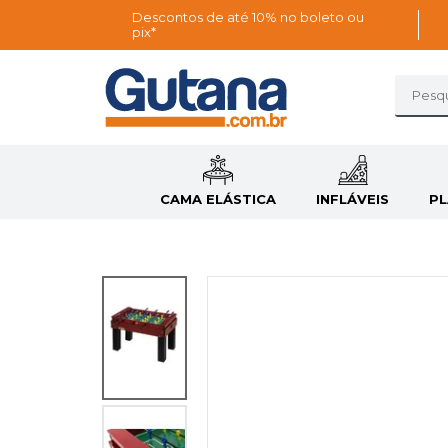
Descontos de até 10% no boleto ou
pix*
CAMA ELÁSTICA
INFLÁVEIS
P