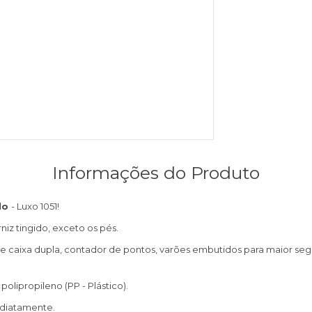
Informações do Produto
do
- Luxo 1051!
iz tingido, exceto os pés.
caixa dupla, contador de pontos, varões embutidos para maior segu
ipropileno (PP - Plástico).
diatamente.