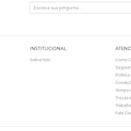
INSTITUCIONAL
ATEN
Sobre Nós
Como C
Segura
Política
Condiç
Tempo d
Trocas 
Trabalh
Fale Co