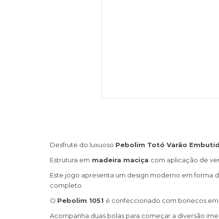
Desfrute do luxuoso
Pebolim Totó Varão Embuti
Estrutura em
madeira maciça
com aplicação de vern
Este jogo apresenta um design moderno em forma de 
completo.
O
Pebolim 1051
é confeccionado com bonecos em pol
Acompanha duas bolas para começar a diversão ime