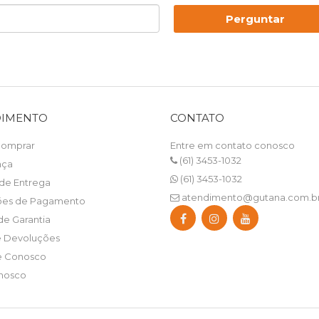
Perguntar
DIMENTO
CONTATO
omprar
Entre em contato conosco
(61) 3453-1032
nça
(61) 3453-1032
 de Entrega
atendimento@gutana.com.b
ões de Pagamento
e Garantia
e Devoluções
e Conosco
nosco