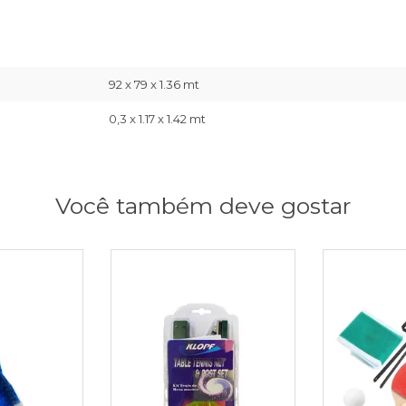
92 x 79 x 1.36 mt
0,3 x 1.17 x 1.42 mt
Você também deve gostar