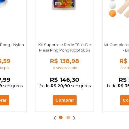
 Pong - Nylon
Kit Suporte e Rede Tênis De
Kit Completo 
Mesa Ping Pong Klopf 5034
- B
6,59
R$ 138,98
R$ 
ia pix
à vista via pix
à vis
7,99
R$ 146,30
R$ 
9
sem juros
7x
de
R$ 20,90
sem juros
1x
de
R$ 3
rar
Comprar
Co