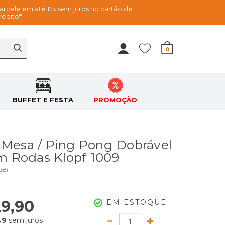
arcele em até 12x sem juros no cartão de
rédito*
0
BUFFET E FESTA
PROMOÇÃO
 Mesa / Ping Pong Dobrável
 Rodas Klopf 1009
38
)
29,90
EM ESTOQUE
Quantidade
49
sem juros