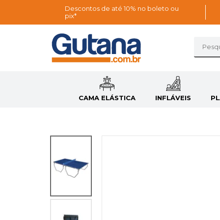
Descontos de até 10% no boleto ou
pix*
CAMA ELÁSTICA
INFLÁVEIS
P