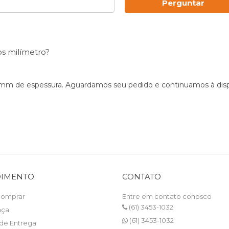
Perguntar
os milímetro?
 15mm de espessura. Aguardamos seu pedido e continuamos à disp
DIMENTO
CONTATO
omprar
Entre em contato conosco
(61) 3453-1032
nça
(61) 3453-1032
 de Entrega