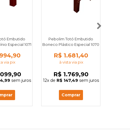
otó Embutido
Pebolim Totó Embutido
Pebolim /
io Especial 1071
Boneco Plástico Especial 1070
.994,90
R$ 1.681,40
R$
ta via pix
à vista via pix
à
.099,90
R$ 1.769,90
R$
74,99
sem juros
12x
de
R$ 147,49
sem juros
12x
de
R$
mprar
Comprar