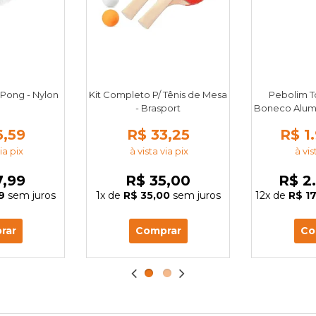
 Pong - Nylon
Kit Completo P/ Tênis de Mesa
Pebolim T
- Brasport
Boneco Alumín
6,59
R$ 33,25
R$ 1
ia pix
à vista via pix
à vis
7,99
R$ 35,00
R$ 2
9
sem juros
1x
de
R$ 35,00
sem juros
12x
de
R$ 1
rar
Comprar
Co